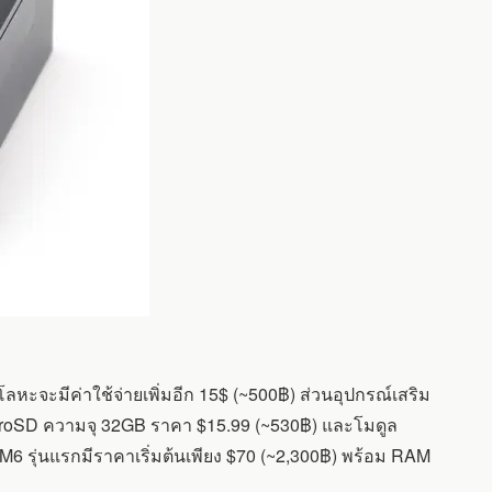
หะจะมีค่าใช้จ่ายเพิ่มอีก 15$ (~500฿) ส่วนอุปกรณ์เสริม
icroSD ความจุ 32GB ราคา $15.99 (~530฿) และโมดูล
 รุ่นแรกมีราคาเริ่มต้นเพียง $70 (~2,300฿) พร้อม RAM