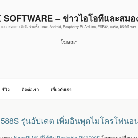
 SOFTWARE – ข่าวไอโอทีและสมองก
 และ สมองกลฝังตัว ร่วมทั้ง Linux, Android, Raspberry Pi, Arduino, ESP32, บอร์ด, มินิพีซี ฯลฯ
โฆษณา
รีวิว
ติดต่อเรา
เกี่ยวกับเรา
88S รุ่นอัปเดต เพิ่มอินพุตไมโครโฟนอนา
ปรุงของ
NanoPi M6 ที่ใช้ชิป Rockchip RK3588S
โดยการเปลี่ยนแป