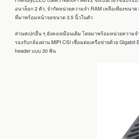
SBC
ชิป
อนาล็อก 2 ตัว, จำกัดหน่วยความจำ RAM เหลือเพียงขนาด 
RK3588S
ที่มาพร้อมหน้าจอขนาด 3.5 นิ้วในตัว
รุ่น
อัปเดต
เพิ่ม
ส่วนสเปกอื่น ๆ ยังคงเหมือนเดิม โดยมาพร้อมหน่วยความ
อินพุต
รองรับกล้องผ่าน MIPI CSI เชื่อมต่อเครือข่ายด้วย Gigabi
ไมโครโฟน
อนาล็อก
header แบบ 30 พิน
คู่