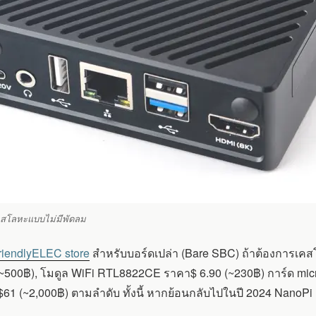
สโลหะแบบไม่มีพัดลม
riendlyELEC store
สำหรับบอร์ดเปล่า (Bare SBC) ถ้าต้องการเคสโล
15 (~500฿), โมดูล WiFi RTL8822CE ราคา$ 6.90 (~230฿) การ์ด m
(~2,000฿) ตามลำดับ ทั้งนี้ หากย้อนกลับไปในปี 2024 NanoPi M6