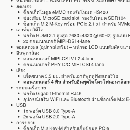
หน่วยความจำ – RAM แบบ LPDDR5 ที่ 2400 MHz ขนา
สตอเรจ
ซ็อกเก็ตโมดูล eMMC รองรับโหมด HS400
ช่องเสียบ MicroSD card slot รองรับโหมด SDR104
ซ็อกเก็ต M.2 M-Key พร้อม PCIe 2.1 x1 สำหรับ NV
เอาท์พุตวิดีโอ
พอร์ต HDMI 2.1 สูงสุด 7680×4320 @ 60Hz; รูปแบบ R
2x คอนเนกเตอร์ MIPI-DSI 4-lane
จอแสดงผล (อุปกรณ์เสริม) – หน้าจอ LCD แบบสัมผัสขนาด 3
อินพุตกล้อง
คอนเนกเตอร์ MIPI-CSI V1.2 4-lane
คอนเนกเตอร์ PHY D/C MIPI-CSI 4-lane
เสียง
แจ็คขนาด 3.5 มม. สำหรับเอาต์พุตหูฟังสเตอริโอ
คอนเนกเตอร์ 4 พิน สำหรับอินพุตไมโครโฟนอนาล็อกค
ระบบเครือข่าย
พอร์ต Gigabit Ethernet RJ45
อุปกรณ์เสริม WiFi และ Bluetooth ผ่านซ็อกเก็ต M.2 
USB
1x พอร์ต USB 3.0 Type-A
2x พอร์ต USB 2.0 Type-A
การขยาย
ซ็อกเก็ต M.2 Key-M สำหรับเก็บข้อมูล PCIe