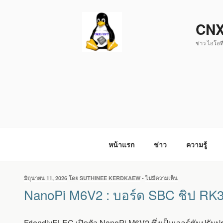
ข้าม
ไป
CNX
ยัง
ข่าว ไอโอที
บทความ
หน้าแรก
ข่าว
ความรู้
เขียน
มิถุนายน 11, 2026
โดย
SUTHINEE KERDKAEW
-
ไม่มีความเห็น
บน
วัน
NANOPI
NanoPi M6V2 : บอร์ด SBC ชิป RK35
ที่
M6V2
:
บอร์ด
FriendlyELEC เปิดตัว NanoPi M6V2 ซึ่งเป็นเวอร์ชันปรับ