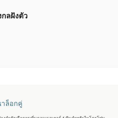
ลฝังตัว
ล็อกคู่
ลงสำคัญคือการเพิ่มคอนเนกเตอร์ 4 พินสำหรับไมโครโฟน