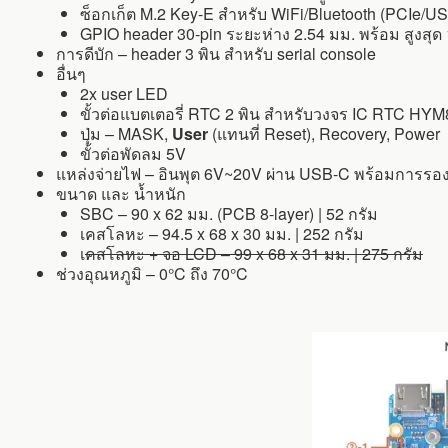
ซ็อกเก็ต M.2 Key-E สำหรับ WiFi/Bluetooth (PCIe/U
GPIO header 30-pin ระยะห่าง 2.54 มม. พร้อม สูงสุด
การดีบัก – header 3 พิน สำหรับ serial console
อื่นๆ
2x user LED
ขั้วต่อแบตเตอรี่ RTC 2 พิน สำหรับวงจร IC RTC HYM8
ปุ่ม – MASK,
User
(แทนที่ Reset), Recovery, Power
ขั้วต่อพัดลม 5V
แหล่งจ่ายไฟ – อินพุต 6V~20V ผ่าน USB-C พร้อมการรอ
ขนาด และ น้ำหนัก
SBC – 90 x 62 มม. (PCB 8-layer) | 52 กรัม
เคสโลหะ – 94.5 x 68 x 30 มม. | 252 กรัม
เ
คสโลหะ + จอ LCD – 99 x 68 x 31 มม. | 275 กรัม
ช่วงอุณหภูมิ – 0°C ถึง 70°C