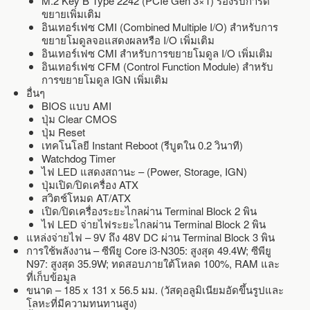
M.2 Key B Type 2242 (PCIe Gen 3×1) รองรับการ์ด
ขยายเพิ่มเติม
อินเทอร์เฟซ CMI (Combined Multiple I/O) สำหรับการ
ขยายโมดูลจอแสดงผลหรือ I/O เพิ่มเติม
อินเทอร์เฟซ CMI สำหรับการขยายโมดูล I/O เพิ่มเติม
อินเทอร์เฟซ CFM (Control Function Module) สำหรับ
การขยายโมดูล IGN เพิ่มเติม
อื่นๆ
BIOS แบบ AMI
ปุ่ม Clear CMOS
ปุ่ม Reset
เทคโนโลยี Instant Reboot (รีบูตใน 0.2 วินาที)
Watchdog Timer
ไฟ LED แสดงสถานะ – (Power, Storage, IGN)
ปุ่มเปิด/ปิดเครื่อง ATX
สวิตช์โหมด AT/ATX
เปิด/ปิดเครื่องระยะไกลผ่าน Terminal Block 2 พิน
ไฟ LED จ่ายไฟระยะไกลผ่าน Terminal Block 2 พิน
แหล่งจ่ายไฟ – 9V ถึง 48V DC ผ่าน Terminal Block 3 พิน
การใช้พลังงาน – ซีพียู Core i3-N305: สูงสุด 49.4W; ซีพียู
N97: สูงสุด 35.9W; ทดสอบภายใต้โหลด 100%, RAM และ
ที่เก็บข้อมูล
ขนาด – 185 x 131 x 56.5 มม. (วัสดุอลูมิเนียมอัดขึ้นรูปและ
โลหะที่มีความทนทานสูง)