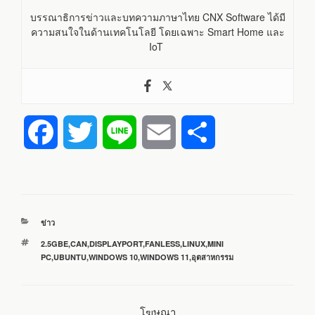
บรรณาธิการข่าวและบทความภาษาไทย CNX Software ได้มี
ความสนใจในด้านเทคโนโลยี โดยเฉพาะ Smart Home และ
IoT
F
T
L
E
S
a
w
i
m
h
c
i
n
a
a
หมวด
ข่าว
e
t
e
i
r
หมู่
ป้าย
2.5GBE
,
CAN
,
DISPLAYPORT
,
FANLESS
,
LINUX
,
MINI
กำกับ
PC
,
UBUNTU
,
WINDOWS 10
,
WINDOWS 11
,
อุตสาหกรรม
b
t
l
e
o
e
โฆษณา