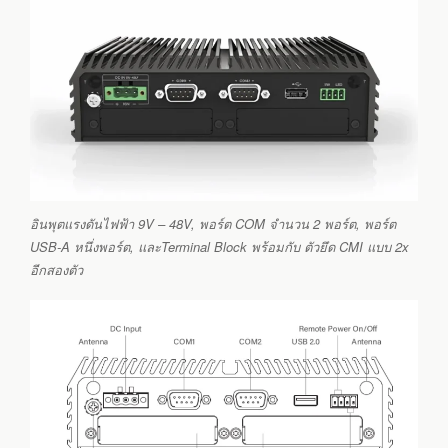
อินพุตแรงดันไฟฟ้า 9V – 48V, พอร์ต COM จำนวน 2 พอร์ต, พอร์ต
USB-A หนึ่งพอร์ต, และTerminal Block พร้อมกับ ตัวยึด CMI แบบ 2x
อีกสองตัว