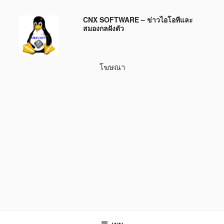
ข้าม
CNX SOFTWARE – ข่าวไอโอทีและ
ไป
สมองกลฝังตัว
ยัง
บทความ
โฆษณา