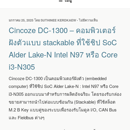
เมนู
เขียน
มกราคม 25, 2025
โดย
SUTHINEE KERDKAEW
-
ไม่มีความเห็น
บน
วัน
CINCOZE
Cincoze DC-1300 – คอมพิวเตอร์
ที่
DC-
1300
ฝังตัวแบบ stackable ที่ใช้ชิป SoC
–
คอมพิวเตอร์
Alder Lake-N Intel N97 หรือ Core
ฝัง
ตัว
i3-N305
แบบ
STACKABLE
ที่
Cincoze DC-1300 เป็นคอมพิวเตอร์ฝังตัว (embedded
ใช้
computer) ที่ใช้ชิป SoC Alder Lake-N : Intel N97 หรือ Core
ชิป
SOC
i3-N305 ออกแบบมาสำหรับการผลิตอัจฉริยะ โดยรองรับกล่อง
ALDER
ขยายสามารถนำไปต่อแบบซ้อนกัน (Stackable) ที่ใช้สล็อต
LAKE-
N
M.2 B Key แบบคู่ของระบบเพื่อรองรับโมดูล I/O, CAN Bus
INTEL
และ Fieldbus ต่างๆ
N97
หรือ