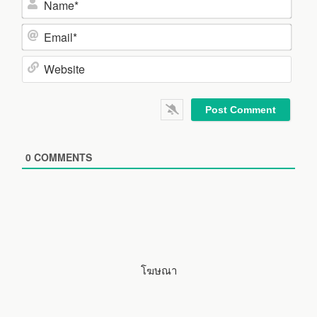
N
a
m
E
e
m
*
a
W
i
e
l
b
*
s
i
0
COMMENTS
t
e
โฆษณา